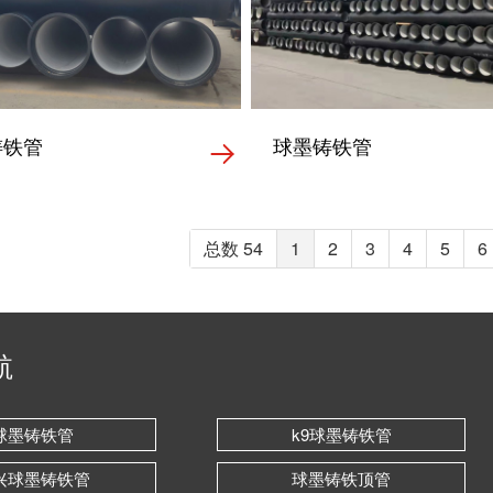
铸铁管
球墨铸铁管
总数 54
1
2
3
4
5
6
航
球墨铸铁管
k9球墨铸铁管
兴球墨铸铁管
球墨铸铁顶管