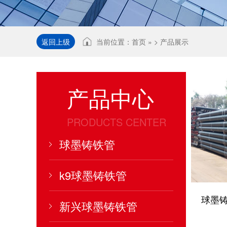
返回上级
当前位置：
首页
» >
产品展示
产品中心
PRODUCTS CENTER
球墨铸铁管
k9球墨铸铁管
球墨
新兴球墨铸铁管