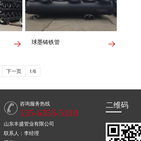
球墨铸铁管
下一页
1/6
二维码
咨询服务热线
135-6355-5310
山东丰盛管业有限公司
联系人：李经理