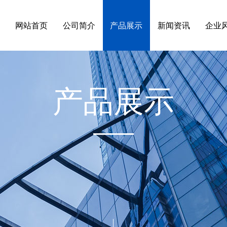
网站首页
公司简介
产品展示
新闻资讯
企业
产品展示