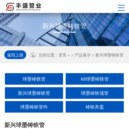
新兴球墨铸铁管
返回上级
当前位置：
首页
» >
产品展示
>
新兴球墨铸铁管
球墨铸铁管
k9球墨铸铁管
新兴球墨铸铁管
球墨铸铁顶管
球墨铸铁管件
铸铁井盖
新兴球墨铸铁管